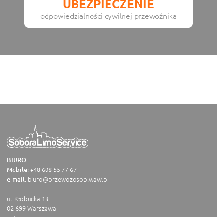
UBEZPIECZENIE
odpowiedzialności cywilnej przewoźnika
BIURO
:
+48 608 55 77 67
Mobile
biuro@przewozosob.waw.pl
e-mail:
ul. Kłobucka 13
02-699 Warszawa