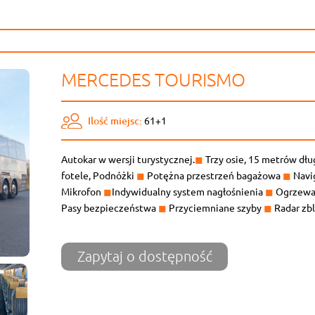
MERCEDES TOURISMO
Ilość miejsc:
61+1
Autokar w wersji turystycznej.
◼
Trzy osie, 15 metrów dł
fotele, Podnóżki
◼
Potężna przestrzeń bagażowa
◼
Navi
Mikrofon
◼
Indywidualny system nagłośnienia
◼
Ogrzewa
Pasy bezpieczeństwa
◼
Przyciemniane szyby
◼
Radar zb
Zapytaj o dostępność