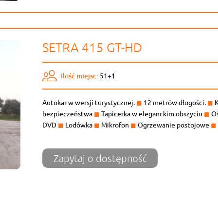
SETRA 415 GT-HD
Ilość miejsc:
51+1
Autokar w wersji turystycznej.
◼
12 metrów długości.
◼
K
bezpieczeństwa
◼
Tapicerka w eleganckim obszyciu
◼
Oś
DVD
◼
Lodówka
◼
Mikrofon
◼
Ogrzewanie postojowe
◼
Zapytaj o dostępność