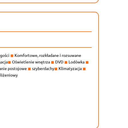
ugości
◼
Komfortowe, rozkładane i rozsuwane
acja
◼
Oświetlenie wnętrza
◼
DVD
◼
Lodówka
◼
nie postojowe
◼
szyberdachy
◼
Klimatyzacja
◼
liżeniowy