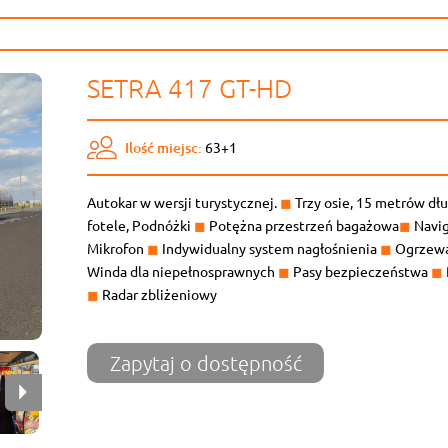
SETRA 417 GT-HD
Ilość miejsc:
63+1
Autokar w wersji turystycznej.
◼
Trzy osie, 15 metrów dł
fotele, Podnóżki
◼
Potężna przestrzeń bagażowa
◼
Navig
Mikrofon
◼
Indywidualny system nagłośnienia
◼
Ogrzewa
Winda dla niepełnosprawnych
◼
Pasy bezpieczeństwa
◼
◼
Radar zbliżeniowy
Zapytaj o dostępność