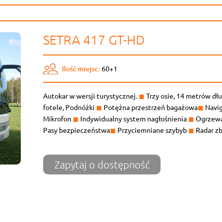
SETRA 417 GT-HD
Ilość miejsc:
60+1
Autokar w wersji turystycznej.
◼
Trzy osie, 14 metrów dł
fotele, Podnóżki
◼
Potężna przestrzeń bagażowa
◼
Navig
Mikrofon
◼
Indywidualny system nagłośnienia
◼
Ogrzewa
Pasy bezpieczeństwa
◼
Przyciemniane szybyb
◼
Radar zb
Zapytaj o dostępność