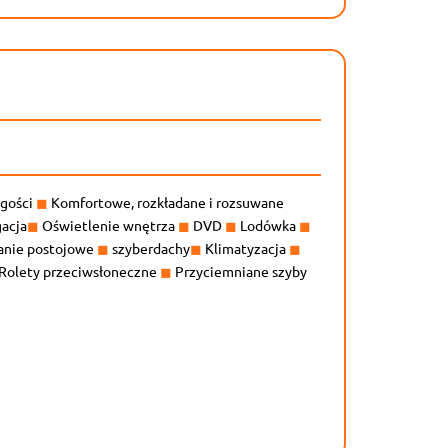
ugości
◼
Komfortowe, rozkładane i rozsuwane
acja
◼
Oświetlenie wnętrza
◼
DVD
◼
Lodówka
◼
nie postojowe
◼
szyberdachy
◼
Klimatyzacja
◼
Rolety przeciwsłoneczne
◼
Przyciemniane szyby