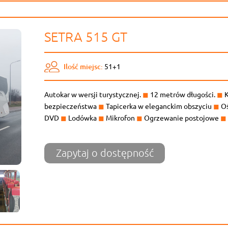
SETRA 515 GT
Ilość miejsc:
51+1
Autokar w wersji turystycznej.
◼
12 metrów długości.
◼
K
bezpieczeństwa
◼
Tapicerka w eleganckim obszyciu
◼
Oś
DVD
◼
Lodówka
◼
Mikrofon
◼
Ogrzewanie postojowe
◼
Zapytaj o dostępność