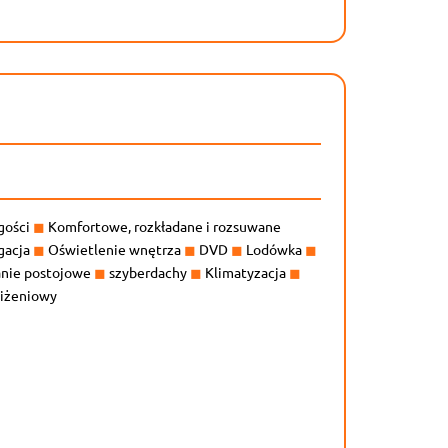
ugości
◼
Komfortowe, rozkładane i rozsuwane
gacja
◼
Oświetlenie wnętrza
◼
DVD
◼
Lodówka
◼
nie postojowe
◼
szyberdachy
◼
Klimatyzacja
◼
liżeniowy