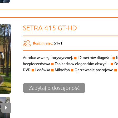
SETRA 415 GT-HD
Ilość miejsc:
51+1
Autokar w wersji turystycznej.
◼
12 metrów długości.
◼
K
bezpieczeństwa
◼
Tapicerka w eleganckim obszyciu
◼
Oś
DVD
◼
Lodówka
◼
Mikrofon
◼
Ogrzewanie postojowe
◼
Zapytaj o dostępność