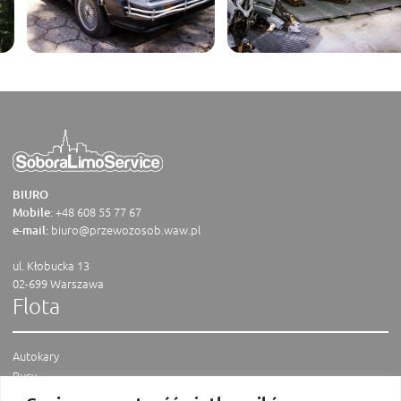
BIURO
:
+48 608 55 77 67
Mobile
biuro@przewozosob.waw.pl
e-mail:
ul. Kłobucka 13
02-699 Warszawa
Flota
Autokary
Busy
Vany