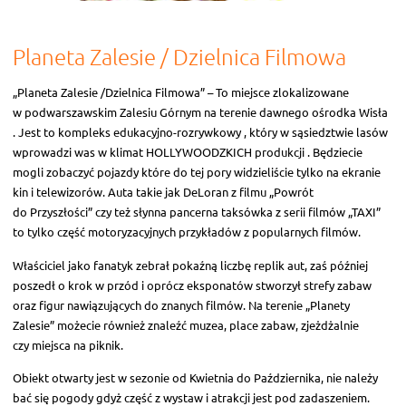
Planeta Zalesie / Dzielnica Filmowa
„Planeta Zalesie /Dzielnica Filmowa” – To miejsce zlokalizowane
w podwarszawskim Zalesiu Górnym na terenie dawnego ośrodka Wisła
. Jest to kompleks edukacyjno-rozrywkowy , który w sąsiedztwie lasów
wprowadzi was w klimat HOLLYWOODZKICH produkcji . Będziecie
mogli zobaczyć pojazdy które do tej pory widzieliście tylko na ekranie
kin i telewizorów. Auta takie jak DeLoran z filmu „Powrót
do Przyszłości” czy też słynna pancerna taksówka z serii filmów „TAXI”
to tylko część motoryzacyjnych przykładów z popularnych filmów.
Właściciel jako fanatyk zebrał pokaźną liczbę replik aut, zaś później
poszedł o krok w przód i oprócz eksponatów stworzył strefy zabaw
oraz figur nawiązujących do znanych filmów. Na terenie „Planety
Zalesie” możecie również znaleźć muzea, place zabaw, zjeżdżalnie
czy miejsca na piknik.
Obiekt otwarty jest w sezonie od Kwietnia do Października, nie należy
bać się pogody gdyż część z wystaw i atrakcji jest pod zadaszeniem.