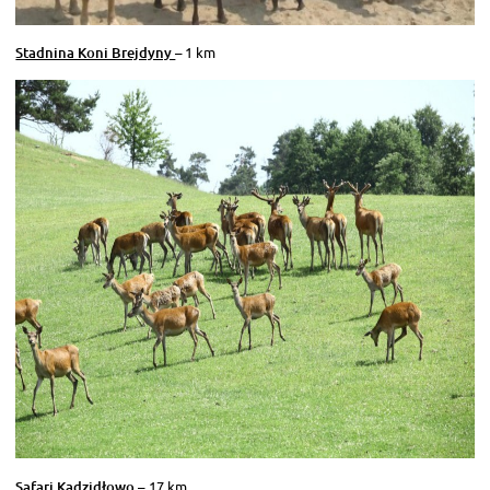
Stadnina Koni Brejdyny
– 1 km
Safari Kadzidłowo
–
17 km