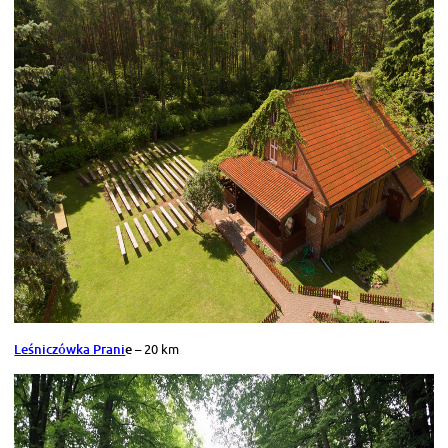
Leśniczówka Prani
e
– 20 km