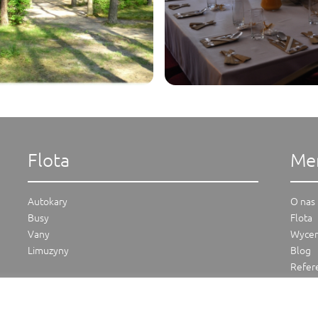
Flota
Me
Autokary
O nas
Busy
Flota
Vany
Wyce
Limuzyny
Blog
Refer
Konta