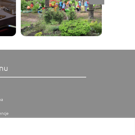
nu
na
encje
kt