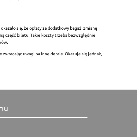
 okazało się, że opłaty za dodatkowy bagaż, zmianę
ną część biletu. Takie koszty trzeba bezwzględnie
wów.
e zwracając uwagi na inne detale. Okazuje się jednak,
nu