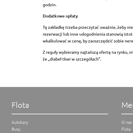
godzin.
Dodatkowe opłaty
Tę zakładkę trzeba przeczytać uważnie, żeby nie
rezerwacji lub inne udogodnienia stanowią istot
wkalkulować w cenę, by zaoszczędzić sobie ner
Z reguły wybieramy najtańszą ofertę na rynku, ni
że „diabeł tkwi w szczegółach”.
Flota
Me
Autokary
O nas
Busy
Flota