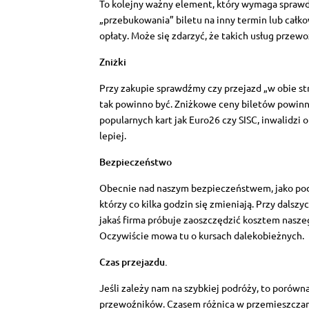
To kolejny ważny element, który wymaga sprawdz
„przebukowania” biletu na inny termin lub całkow
opłaty. Może się zdarzyć, że takich usług przewo
Zniżki
Przy zakupie sprawdźmy czy przejazd „w obie str
tak powinno być. Zniżkowe ceny biletów powinn
popularnych kart jak Euro26 czy SISC, inwalidzi 
lepiej.
Bezpieczeństwo
Obecnie nad naszym bezpieczeństwem, jako po
którzy co kilka godzin się zmieniają. Przy dalsz
jakaś firma próbuje zaoszczędzić kosztem nasze
Oczywiście mowa tu o kursach dalekobieżnych.
Czas przejazdu.
Jeśli zależy nam na szybkiej podróży, to porówna
przewoźników. Czasem różnica w przemieszczaniu