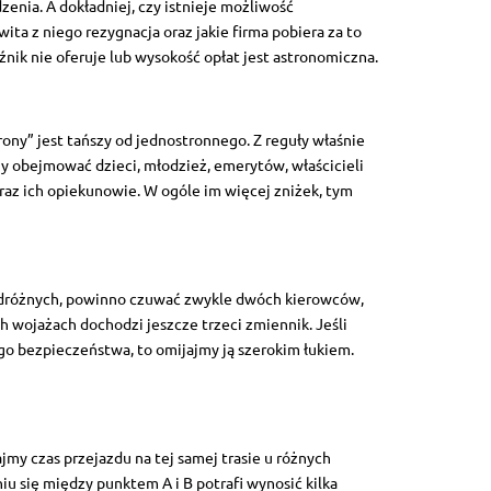
enia. A dokładniej, czy istnieje możliwość
ita z niego rezygnacja oraz jakie firma pobiera za to
źnik nie oferuje lub wysokość opłat jest astronomiczna.
ony” jest tańszy od jednostronnego. Z reguły właśnie
y obejmować dzieci, młodzież, emerytów, właścicieli
oraz ich opiekunowie. W ogóle im więcej zniżek, tym
dróżnych, powinno czuwać zwykle dwóch kierowców,
ych wojażach dochodzi jeszcze trzeci zmiennik. Jeśli
go bezpieczeństwa, to omijajmy ją szerokim łukiem.
jmy czas przejazdu na tej samej trasie u różnych
 się między punktem A i B potrafi wynosić kilka