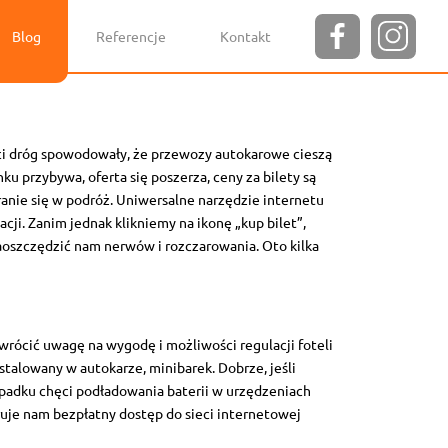
Blog
Referencje
Kontakt
ci dróg spowodowały, że przewozy autokarowe cieszą
u przybywa, oferta się poszerza, ceny za bilety są
ranie się w podróż. Uniwersalne narzędzie internetu
acji. Zanim jednak klikniemy na ikonę „kup bilet”,
aoszczędzić nam nerwów i rozczarowania. Oto kilka
rócić uwagę na wygodę i możliwości regulacji foteli
stalowany w autokarze, minibarek. Dobrze, jeśli
ypadku chęci podładowania baterii w urzędzeniach
eruje nam bezpłatny dostęp do sieci internetowej