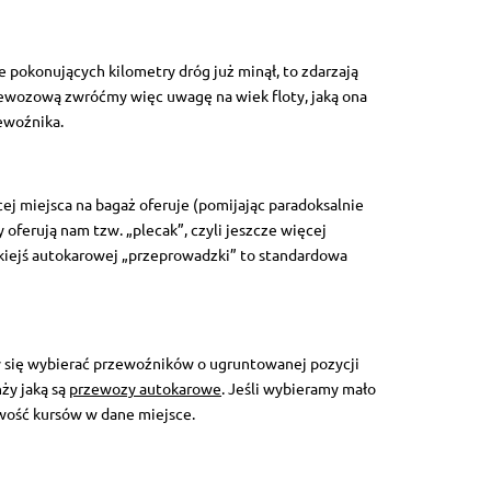
 pokonujących kilometry dróg już minął, to zdarzają
rzewozową zwróćmy więc uwagę na wiek floty, jaką ona
ewoźnika.
cej miejsca na bagaż oferuje (pomijając paradoksalnie
 oferują nam tzw. „plecak”, czyli jeszcze więcej
 jakiejś autokarowej „przeprowadzki” to standardowa
 się wybierać przewoźników o ugruntowanej pozycji
ży jaką są
przewozy autokarowe
. Jeśli wybieramy mało
wość kursów w dane miejsce.