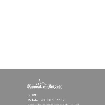
BIURO
:
+48 608 55 77 67
Mobile
biuro@przewozosob.waw.pl
e-mail: