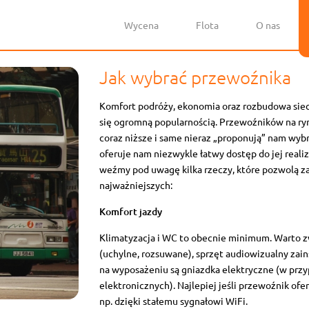
Wycena
Flota
O nas
Jak wybrać przewoźnika
Komfort podróży, ekonomia oraz rozbudowa sie
się ogromną popularnością. Przewoźników na rynk
coraz niższe i same nieraz „proponują” nam wyb
oferuje nam niezwykle łatwy dostęp do jej realiz
weźmy pod uwagę kilka rzeczy, które pozwolą z
najważniejszych:
Komfort jazdy
Klimatyzacja i WC to obecnie minimum. Warto zw
(uchylne, rozsuwane), sprzęt audiowizualny zain
na wyposażeniu są gniazdka elektryczne (w prz
elektronicznych). Najlepiej jeśli przewoźnik of
np. dzięki stałemu sygnałowi WiFi.