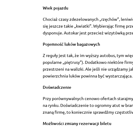
Wiek pojazdu
Chociaż czasy zdezelowanych „rzęchów”, leniwie
się jeszcze takie „kwiatki”. Wybierając firmę p
dysponuje. Autokar jest przecież wizytówką prz
Pojemność luków bagażowych
Z reguły jest tak, że im wyższy autobus, tym wię
popularne „piętrusy”). Dodatkowo niektóre firmy
przestrzeni na walizki. Ale jeśli nie urządzamy
powierzchnia luków powinna być wystarczająca.
Doświadczenie
Przy porównywalnych cenowo ofertach starajmy
na rynku. Doświadczenie to ogromny atut w bran
znaną firmę, to koniecznie sprawdźmy częstotli
Możliwości zmiany rezerwacji biletu