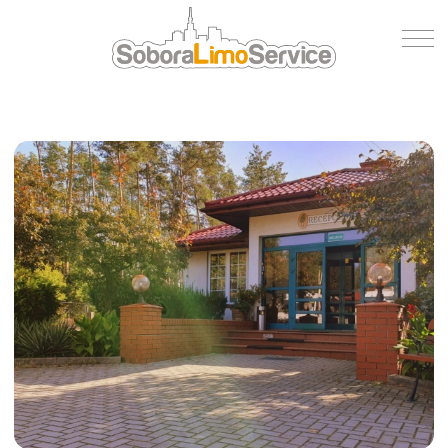
Wycena
Flota
O nas
Blog
Referencje
Kontakt