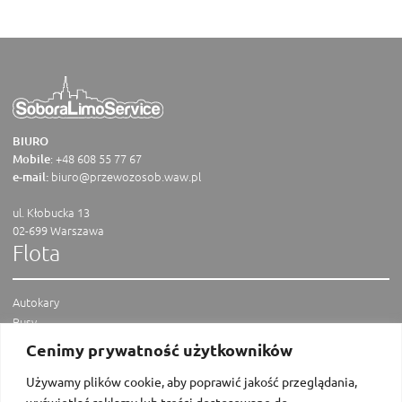
BIURO
:
+48 608 55 77 67
Mobile
biuro@przewozosob.waw.pl
e-mail:
ul. Kłobucka 13
02-699 Warszawa
Flota
Autokary
Busy
Vany
Cenimy prywatność użytkowników
Limuzyny
Menu
Używamy plików cookie, aby poprawić jakość przeglądania,
wyświetlać reklamy lub treści dostosowane do