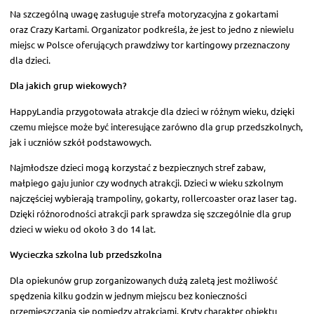
Na szczególną uwagę zasługuje strefa motoryzacyjna z gokartami
oraz Crazy Kartami. Organizator podkreśla, że jest to jedno z niewielu
miejsc w Polsce oferujących prawdziwy tor kartingowy przeznaczony
dla dzieci.
Dla jakich grup wiekowych?
HappyLandia przygotowała atrakcje dla dzieci w różnym wieku, dzięki
czemu miejsce może być interesujące zarówno dla grup przedszkolnych,
jak i uczniów szkół podstawowych.
Najmłodsze dzieci mogą korzystać z bezpiecznych stref zabaw,
małpiego gaju junior czy wodnych atrakcji. Dzieci w wieku szkolnym
najczęściej wybierają trampoliny, gokarty, rollercoaster oraz laser tag.
Dzięki różnorodności atrakcji park sprawdza się szczególnie dla grup
dzieci w wieku od około 3 do 14 lat.
Wycieczka szkolna lub przedszkolna
Dla opiekunów grup zorganizowanych dużą zaletą jest możliwość
spędzenia kilku godzin w jednym miejscu bez konieczności
przemieszczania się pomiędzy atrakcjami. Kryty charakter obiektu